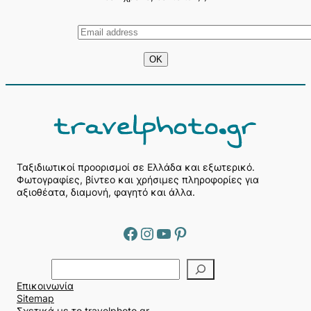
Ταξιδιωτικοί προορισμοί σε Ελλάδα και εξωτερικό.
Φωτογραφίες, βίντεο και χρήσιμες πληροφορίες για
αξιοθέατα, διαμονή, φαγητό και άλλα.
Facebook
Instagram
YouTube
Pinterest
Α
ν
Επικοινωνία
α
Sitemap
ζ
Σχετικά με το travelphoto.gr