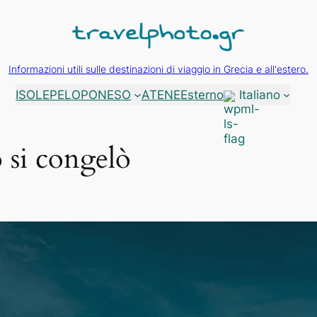
Informazioni utili sulle destinazioni di viaggio in Grecia e all'estero.
ISOLE
PELOPONESO
ATENE
Esterno
Italiano
 si congelò