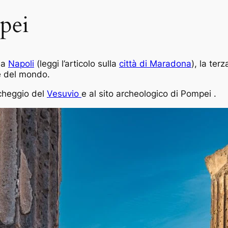
pei
da
Napoli
(leggi l’articolo sulla
città di Maradona
), la ter
he del mondo.
cheggio del
Vesuvio
e al sito archeologico di Pompei .